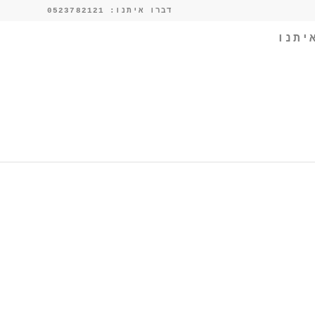
דברו איתנו: 0523782121
יתנו